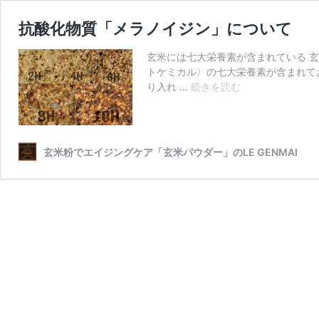
抗酸化物質「メラノイジン」について
玄米には七大栄養素が含まれている 
トケミカル〉の七大栄養素が含まれて
抗
り入れ …
続きを読む
酸
化
物
質
玄米粉でエイジングケア「玄米パウダー」のLE GENMAI
「メ
ラ
ノ
イ
ジ
ン」
に
つ
い
て