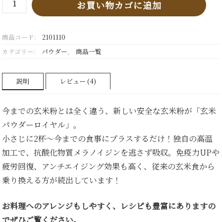
お買い物カゴに追加
米
パ
ウ
商品コード:
2101110
ダ
ー
カテゴリー:
パウダー
,
商品一覧
ロ
イ
ヤ
説明
レビュー (4)
ル
個
今までの玄米粉とは全く違う、新しい安全な玄米粉が「玄米
パウダーロイヤル」。
小さじに2杯～今までの食事にプラスするだけ！独自の高温
加工で、抗酸化物質メラノイジンを逃さず吸収。免疫力UPや
疲労回復、アンチエイジング効果も高く、従来の玄米食から
乗り換える方が続出しています！
お料理へのアレンジもしやすく、レシピも豊富にありますの
でぜひご覧ください。