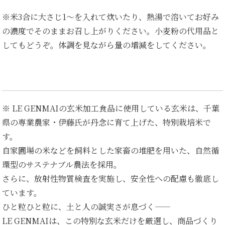
※米3合に大さじ1～を入れて炊いたり、熱湯で溶いてお好み
の濃度でそのままお召し上がりください。小麦粉の代用品と
してもどうぞ。体調を見ながら量の増減をしてください。
※ LE GENMAIの玄米加工食品に使用している玄米は、千葉
県の専業農家・伊藤氏が丹念に育て上げた、特別栽培米で
す。
自家圃場の米などを飼料とした家畜の堆肥を用いた、自然循
環型のサステナブル農法を採用。
さらに、放射性物質検査を実施し、安全性への配慮も徹底し
ています。
ひと粒ひと粒に、土と人の誠実さが息づく――
LE GENMAIは、この特別な玄米だけを厳選し、商品づくり