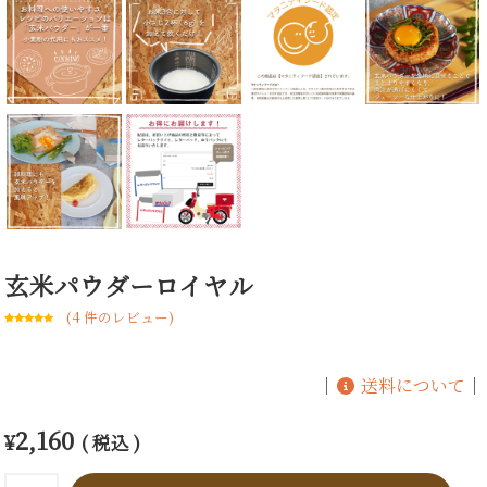
玄米パウダーロイヤル
(
4
件のレビュー)
4
件の利用者
評価に基づ
く5段階評価
のうち、
5.00
｜
送料について
｜
点
2,160
¥
( 税込 )
玄