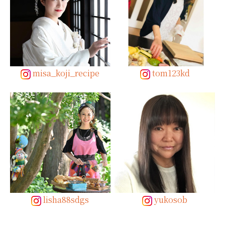
misa_koji_recipe
tom123kd
lisha88sdgs
yukosob