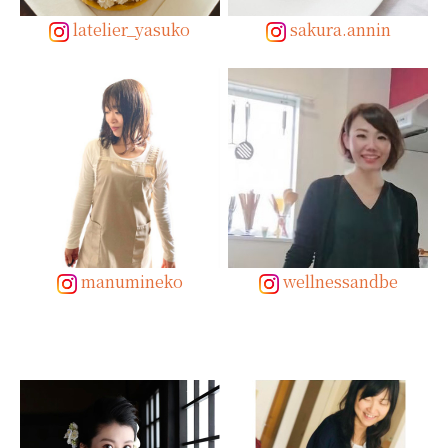
latelier_yasuko
sakura.annin
manumineko
wellnessandbe