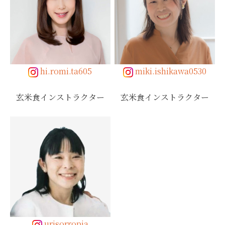
hi.romi.ta605
miki.ishikawa0530
玄米食インストラクター
玄米食インストラクター
urisorropia