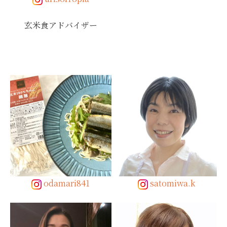
玄米食アドバイザー
odamari841
satomiwa.k