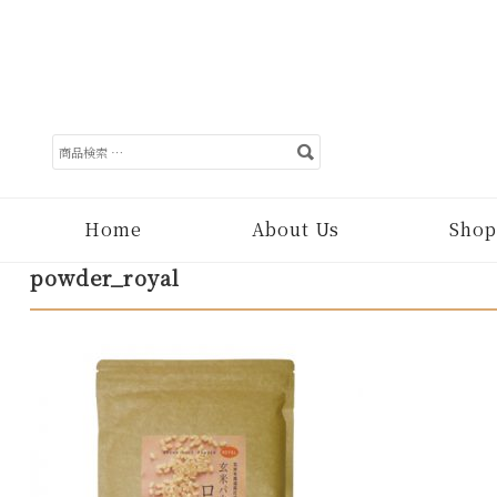
検
索
対
象:
Home
About Us
Shop
powder_royal