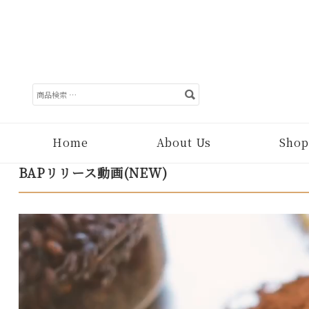
検
索
対
象:
Home
About Us
Shop
BAPリリース動画(NEW)
動
画
プ
レ
ー
ヤ
ー