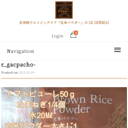
玄米粉でエイジングケア「玄米パウダー」の LE GENMAI
0
Login
Navigation
r_gacpacho-
Posted on
2021-11-09
動
画
プ
レ
ー
ヤ
ー