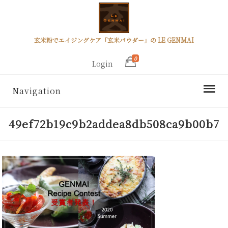
玄米粉でエイジングケア「玄米パウダー」の LE GENMAI
0
Login
Navigation
49ef72b19c9b2addea8db508ca9b00b7