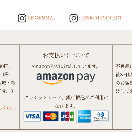
LE GENMAI
GENMAI PROJECT
お支払いについて
30円、
AmazonPayに対応しています。
不良品
00円、
後8日
地域・数
のお客
後、3
けして
クレジットカード、銀行振込がご利用に
なれます。
しくは…