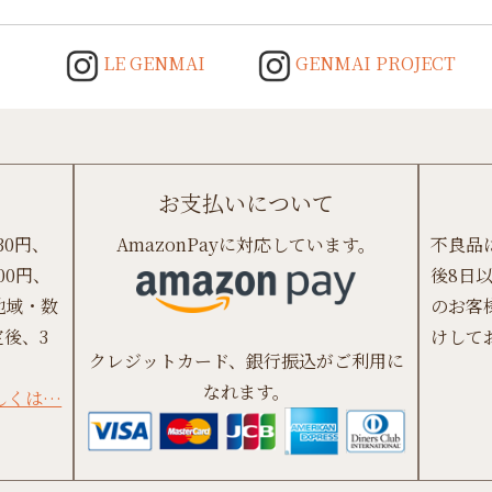
LE GENMAI
GENMAI PROJECT
お支払いについて
30円、
AmazonPayに対応しています。
不良品
00円、
後8日
地域・数
のお客
後、3
けして
クレジットカード、銀行振込がご利用に
なれます。
しくは…