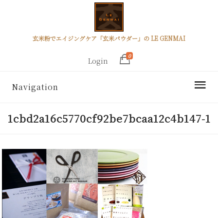
玄米粉でエイジングケア「玄米パウダー」の LE GENMAI
0
Login
Navigation
1cbd2a16c5770cf92be7bcaa12c4b147-1