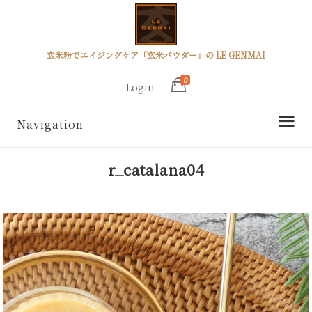
玄米粉でエイジングケア「玄米パウダー」の LE GENMAI
0
Login
Navigation
r_catalana04
動
画
プ
レ
ー
ヤ
ー