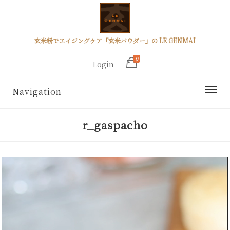
玄米粉でエイジングケア「玄米パウダー」の LE GENMAI
0
Login
Navigation
r_gaspacho
動
画
プ
レ
ー
ヤ
ー