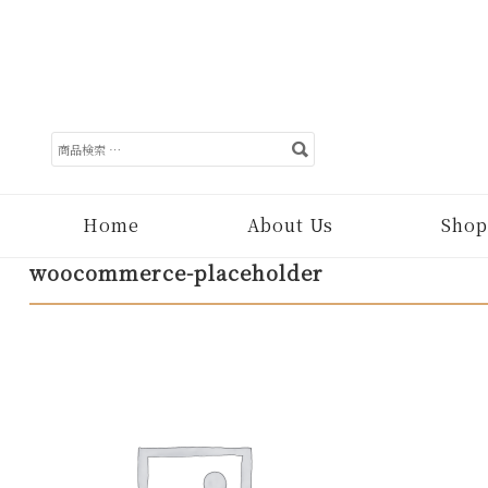
検
索
対
象:
Home
About Us
Shop
woocommerce-placeholder