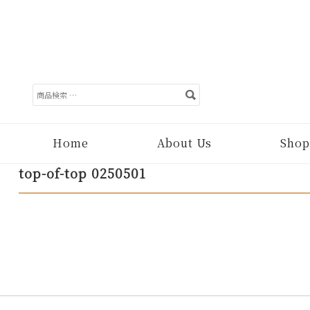
検
索
対
象:
Home
About Us
Shop
top-of-top 0250501
Post
navigation