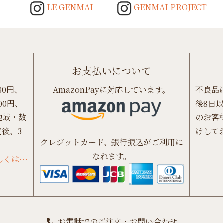
LE GENMAI
GENMAI PROJECT
お支払いについて
30円、
AmazonPayに対応しています。
不良品
00円、
後8日
地域・数
のお客
後、3
けして
クレジットカード、銀行振込がご利用に
なれます。
しくは…
お電話でのご注文・お問い合わせ