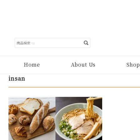
検
索
対
象:
Home
About Us
Shop
insan