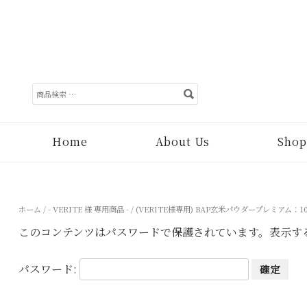
検
索
対
象:
Home
About Us
Shop
ホーム
/
- VERITE 様 専用商品 -
/ (VERITE様専用) BAP玄米パウダープレミアム：1
このコンテンツはパスワードで保護されています。表示す
パスワード: