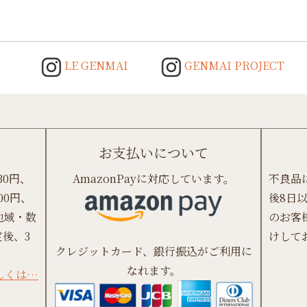
LE GENMAI
GENMAI PROJECT
お支払いについて
30円、
AmazonPayに対応しています。
不良品
00円、
後8日
地域・数
のお客
後、3
けして
クレジットカード、銀行振込がご利用に
なれます。
しくは…