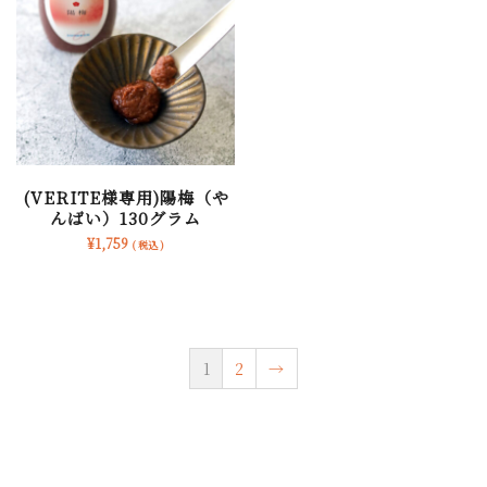
(VERITE様専用)陽梅（や
んばい）130グラム
¥
1,759
( 税込 )
1
2
→