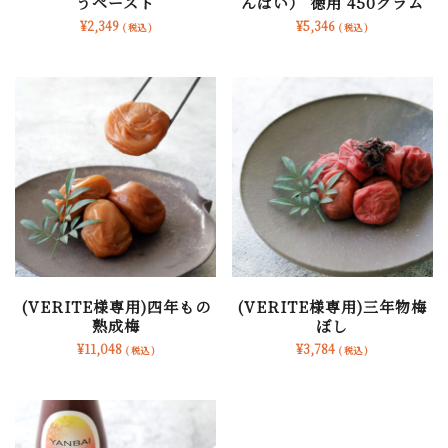
うペースト
んばい） 徳用 450グラム
¥
2,349
¥
5,346
( 税込 )
( 税込 )
(VERITE様専用)四年もの
(VERITE様専用)三年物梅
熟成梅
ぼし
¥
11,048
¥
3,784
( 税込 )
( 税込 )