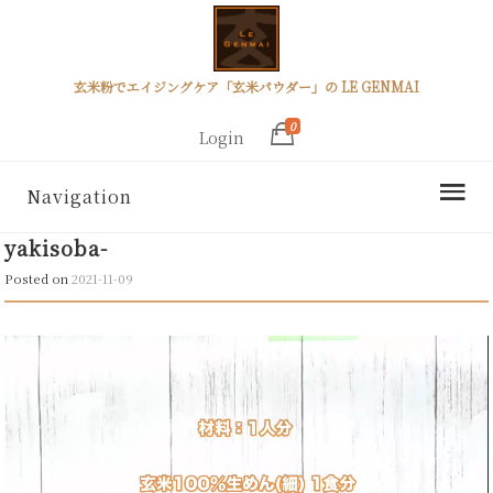
玄米粉でエイジングケア「玄米パウダー」の LE GENMAI
0
Login
Navigation
yakisoba-
Posted on
2021-11-09
動
画
プ
レ
ー
ヤ
ー