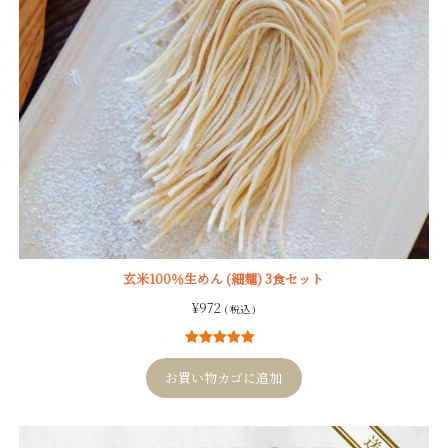
玄米100％生めん (細麺) 3食セット
¥
972
( 税込 )
8
件の利用者
評価に基づ
お買い物カゴに追加
く5段階評価
のうち、
5.00
点