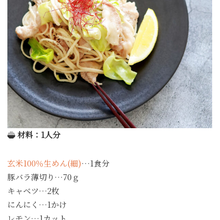
材料：1人分
玄米100％生めん(細)
…1食分
豚バラ薄切り…70ｇ
キャベツ…2枚
にんにく…1かけ
レモン…1カット