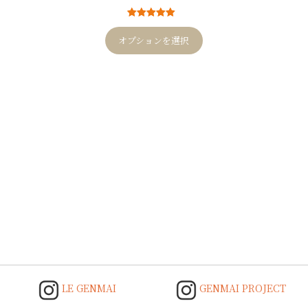
6
件の利用者
評価に基づ
オプションを選択
く5段階評価
のうち、
5.00
点
Post
navigation
LE GENMAI
GENMAI PROJECT