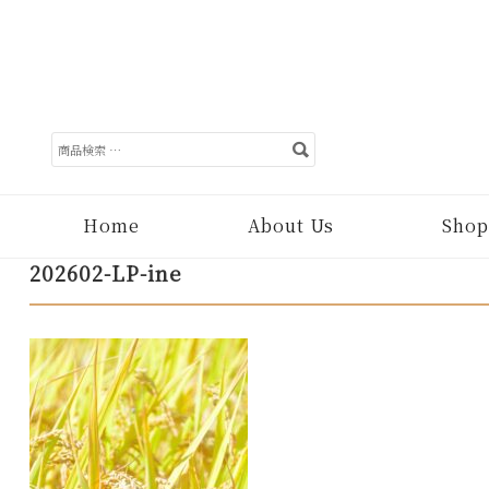
検
索
対
象:
Home
About Us
Shop
202602-LP-ine