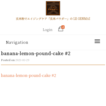
玄米粉でエイジングケア「玄米パウダー」の LE GENMAI
0
Login
Navigation
banana-lemon-pound-cake #2
Posted on
2023-03-29
banana-lemon-pound-cake #2
Post
navigation