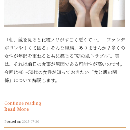
40
代
か
ら
の
ア
「朝、鏡を見ると化粧ノリがすごく悪くて…」「ファンデ
ン
チ
がヨレやすくて困る」そんな経験、ありませんか？多くの
エ
女性が年齢を重ねると共に感じる“朝の肌トラブル”。実
イ
は、それは前日の食事が原因である可能性が高いのです。
ジ
ン
今回は40〜50代の女性が知っておきたい「食と肌の関
グ
係」について解説します。
食
習
慣”
“化
Continue reading
粧
Read More
ノ
リ
Posted on
2025-07-30
が