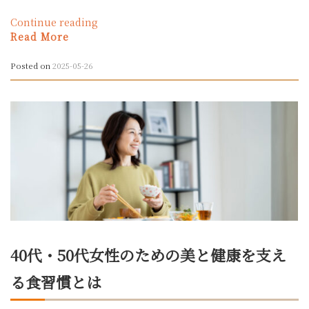
整
“40
Continue reading
え
代・
Read More
る
50
「食」
代
の
Posted on
2025-05-26
女
湿
性
度
必
対
見！
策”
プ
ロ
が
選
ぶ
ア
ン
チ
40代・50代女性のための美と健康を支え
エ
イ
る食習慣とは
ジ
ン