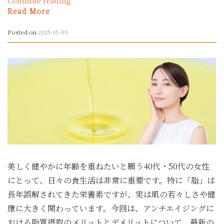
“ア
Continue reading
ン
Read More
チ
エ
Posted on
2025-05-09
イ
ジ
ン
グ
に
お
け
る
タ
ン
パ
ク
美しく健やかに年齢を重ねたいと願う40代・50代の女性
質
の
にとって、日々の食生活は非常に重要です。特に「脂」は
摂
長年誤解されてきた栄養素ですが、実は肌の若々しさや健
り
康に大きく関わっています。今回は、アンチエイジングに
方：
メ
おける脂質摂取のメリットとデメリットについて、最新の