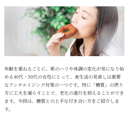
悪
い
朝、
そ
の
原
因
は“前
日
の
食
年齢を重ねるごとに、肌のハリや体調の変化が気になり始
事”か
も
める40代・50代の女性にとって、食生活の見直しは重要
し
なアンチエイジング対策の一つです。特に「糖質」の摂り
れ
方に工夫を凝らすことで、老化の進行を抑えることができ
ま
せ
ます。今回は、糖質との上手な付き合い方をご紹介しま
ん”
す。