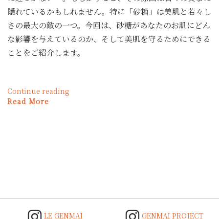
女
隠れているかもしれません。特に「砂糖」は美肌と若々し
性
さの最大の敵の一つ。今回は、砂糖があなたのお肌にどん
の
た
な影響を与えているのか、そして美肌を守るためにできる
め
ことをご紹介します。
の
正
し
い
“美
Continue reading
脂
肌
Read More
の
の
選
Posts
大
び
navigation
敵！
方”
砂
糖
と
加
工
糖
類
が
LE GENMAI
GENMAI PROJECT