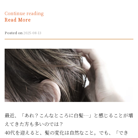
“「飲
Continue reading
む
Read More
美
容」
Posted on
2025-08-13
で
肌
も
カ
ラ
ダ
も
よ
み
が
え
る
最近、「あれ？こんなところに白髪…」と感じることが増
——
40
えてきた方も多いのでは？
代
40代を迎えると、髪の変化は自然なこと。でも、「でき
か