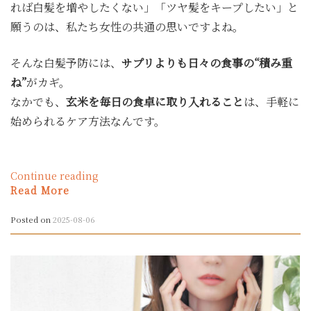
れば白髪を増やしたくない」「ツヤ髪をキープしたい」と
ら
の
願うのは、私たち女性の共通の思いですよね。
水
分
そんな白髪予防には、
サプリよりも日々の食事の“積み重
習
ね”
がカギ。
慣
と
なかでも、
玄米を毎日の食卓に取り入れること
は、手軽に
玄
始められるケア方法なんです。
米
ス
ム
ー
“「白
Continue reading
ジ
髪
Read More
ー
は
の
食
Posted on
2025-08-06
す
べ
す
て
め”
ケ
ア
す
る」