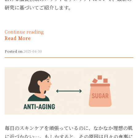
リ
研究に基づいてご紹介します。
ッ
ト
と
デ
“ア
Continue reading
メ
ン
Read More
リ
チ
ッ
エ
Posted on
2025-04-30
ト”
イ
ジ
ン
グ
と
脂
質
摂
取：
40
代・
毎日のスキンケアを頑張っているのに、なかなか理想の肌
50
代
に近づかない…。もしかすると、その原因は日々の食事に