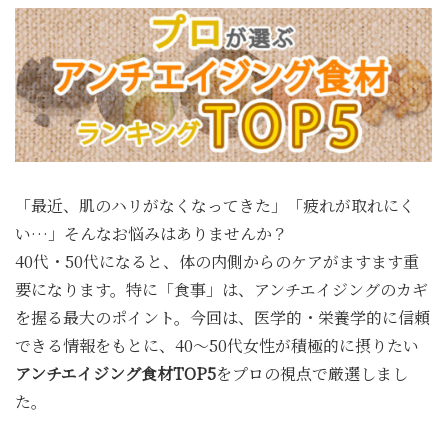
40
代・
50
代
女
性
の
ア
ン
「最近、肌のハリがなくなってきた」「疲れが取れにく
チ
エ
い…」そんなお悩みはありませんか？
イ
40代・50代になると、体の内側からのケアがますます重
ジ
要になります。特に「食事」は、アンチエイジングのカギ
ン
グ：
を握る最大のポイント。今回は、医学的・栄養学的に信頼
体
できる情報をもとに、40〜50代女性が積極的に摂りたい
の
アンチエイジング食材TOP5
をプロの視点で厳選しまし
内
側
た。
か
ら