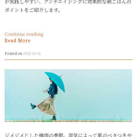
が
が実践しやすい、アンチエイジングに効果的な朝ごはんの
あ
ポイントをご紹介します。
る
の
か？”
“40
Continue reading
代・
Read More
50
代
Posted on
2025-06-11
女
性
の
た
め
の
ア
ン
チ
エ
イ
ジ
ジメジメとした梅雨の季節。湿気によって肌のベタつきや
ン