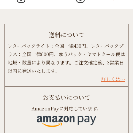
肌
年
齢
を
加
送料について
速
さ
レターパックライト：全国一律430円、レターパックプ
せ
る
ラス：全国一律600円、ゆうパック・ヤマトクール便は
メ
地域・数量により異なります。ご注文確定後、3営業日
カ
以内に発送いたします。
ニ
ズ
詳しくは…
ム”
お支払いについて
AmazonPayに対応しています。