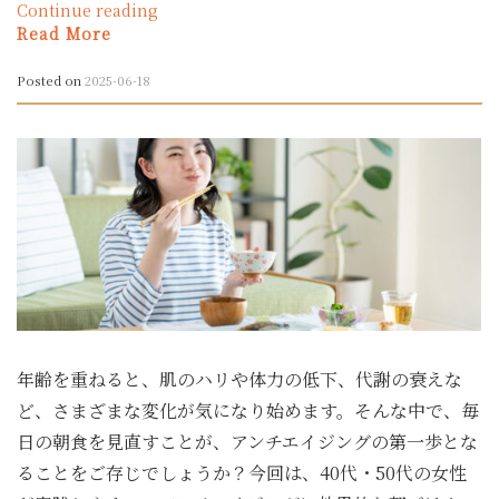
“ア
Continue reading
ン
Read More
チ
エ
Posted on
2025-06-18
イ
ジ
ン
グ
に
お
け
る
糖
質
制
限：
年齢を重ねると、肌のハリや体力の低下、代謝の衰えな
本
当
ど、さまざまな変化が気になり始めます。そんな中で、毎
に
日の朝食を見直すことが、アンチエイジングの第一歩とな
効
ることをご存じでしょうか？今回は、40代・50代の女性
果