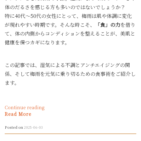
グ
体のだるさを感じる方も多いのではないでしょうか？
朝
特に40代〜50代の女性にとって、梅雨は肌や体調に変化
ご
が現れやすい時期です。そんな時こそ、
「食」の力
を借り
は
ん：
て、体の内側からコンディションを整えることが、美肌と
美
健康を保つカギになります。
肌・
元
気・
この記事では、湿気による不調とアンチエイジングの関
若々
し
係、そして梅雨を元気に乗り切るための食事術をご紹介し
さ
ます。
を
叶
え
る
“梅
Continue reading
食
雨
Read More
習
の
慣”
湿
Posted on
2025-06-03
気
と