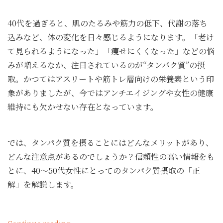
グ
食
40代を過ぎると、肌のたるみや筋力の低下、代謝の落ち
材
ラ
込みなど、体の変化を日々感じるようになります。「老け
ン
て見られるようになった」「痩せにくくなった」などの悩
キ
みが増えるなか、注目されているのが“タンパク質”の摂
ン
グ
取。かつてはアスリートや筋トレ層向けの栄養素という印
TOP5”
象がありましたが、今ではアンチエイジングや女性の健康
維持にも欠かせない存在となっています。
では、タンパク質を摂ることにはどんなメリットがあり、
どんな注意点があるのでしょうか？信頼性の高い情報をも
とに、40〜50代女性にとってのタンパク質摂取の「正
解」を解説します。