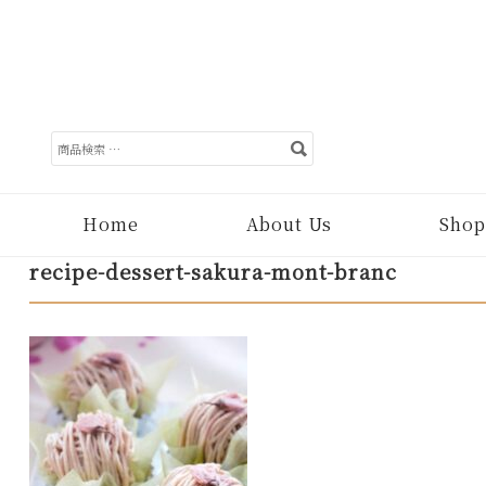
検
索
対
象:
Home
About Us
Shop
recipe-dessert-sakura-mont-branc