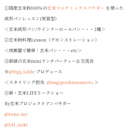
①国産玄米粉100％の
玄米マルチミックスパウダー
を使った
成形パンレッスン(実習型）
＜玄米成形パン/ウインナーロールパン・・・2種＞
②玄米粉料理Lesson（デモンストレーション）
＜炊飯器で簡単！玄米パン・・・etc＞
③新緑の玄米miniランチパーティー＆交流会
※
@fspj_table
プロデュース
＜スタイリング担当:
@sugiponkumamoto
＞
④新・玄米LIFEトークショー
By玄米プロジェクトアンバサダー
@rune.my
@141_miki