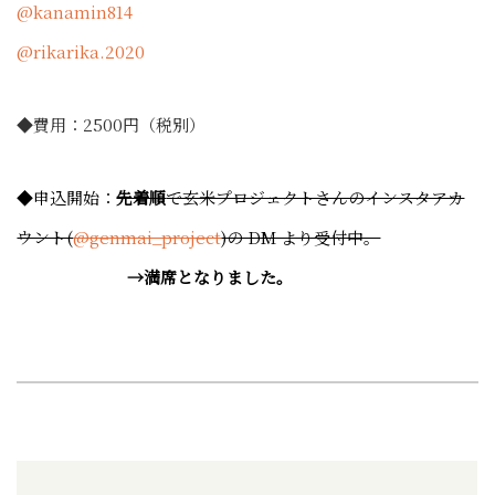
@kanamin814
@rikarika.2020
◆費用：2500円（税別）
◆申込開始：
先着順
で玄米プロジェクトさんのインスタアカ
ウント(
@genmai_project
)の DM より受付中。
→満席となりました。