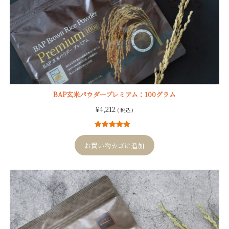
BAP玄米パウダープレミアム：100グラム
¥
4,212
( 税込 )
9
件の利用者
評価に基づ
お買い物カゴに追加
く5段階評価
のうち、
5.00
点