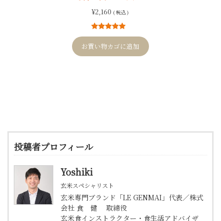
¥
2,160
( 税込 )
4
件の利用者
評価に基づ
お買い物カゴに追加
く5段階評価
のうち、
5.00
点
投稿者プロフィール
Yoshiki
玄米スペシャリスト
玄米専門ブランド「LE GENMAI」代表／株式
会社 食 健 取締役
玄米食インストラクター・食生活アドバイザ