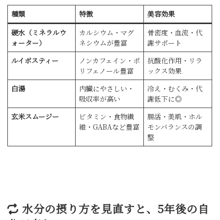
種類
特徴
美容効果
硬水（ミネラルウ
カルシウム・マグ
骨密度・血流・代
ォーター）
ネシウムが豊富
謝サポート
ルイボスティー
ノンカフェイン・ポ
抗酸化作用・リラ
リフェノール豊富
ックス効果
白湯
内臓にやさしい・
冷え・むくみ・代
吸収率が高い
謝低下に◎
玄米スムージー
ビタミン・食物繊
腸活・美肌・ホル
維・GABAなど豊富
モンバランスの調
整
🔁 水分の摂り方を見直すと、5年後の自