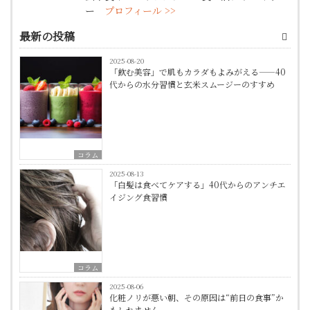
ー
プロフィール >>
最新の投稿
2025-08-20
「飲む美容」で肌もカラダもよみがえる——40
代からの水分習慣と玄米スムージーのすすめ
コラム
2025-08-13
「白髪は食べてケアする」40代からのアンチエ
イジング食習慣
コラム
2025-08-06
化粧ノリが悪い朝、その原因は“前日の食事”か
もしれません