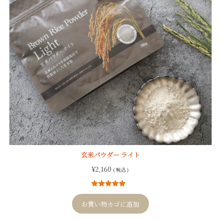
玄米パウダー ライト
¥
2,160
( 税込 )
1
件の利用者
評価に基づ
お買い物カゴに追加
く5段階評価
のうち、