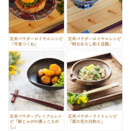
玄米パウダーロイヤルレシピ
玄米パウダーロイヤルレシピ
「月見つくね」
「明太おろし和え豆腐」
玄米パウダープレミアムレシ
玄米パウダーライトレシピ
ピ「新じゃがの煮っころが
「菜の花の白和え」
し」