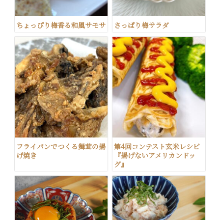
ちょっぴり梅香る和風サモサ
さっぱり梅サラダ
フライパンでつくる舞茸の揚
第4回コンテスト玄米レシピ
げ焼き
『揚げないアメリカンドッ
グ』