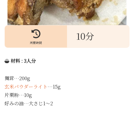
10分
所要時間
材料 : 3人分
舞茸…200g
玄米パウダーライト
…15g
片栗粉…10g
好みの油…大さじ1～2