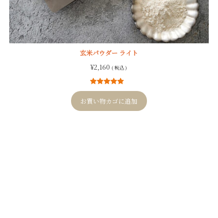
玄米パウダー ライト
¥
2,160
( 税込 )
1
件の利用者
評価に基づ
お買い物カゴに追加
く5段階評価
のうち、
5.00
点
Post