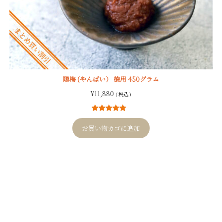
陽梅 (やんばい） 徳用 450グラム
¥
11,880
( 税込 )
1
件の利用者
評価に基づ
お買い物カゴに追加
く5段階評価
のうち、
5.00
点