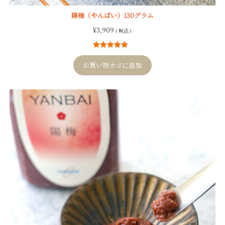
陽梅（やんばい）130グラム
¥
3,909
( 税込 )
8
件の利用者
評価に基づ
お買い物カゴに追加
く5段階評価
のうち、
5.00
点