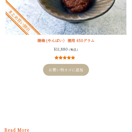
陽梅 (やんばい） 徳用 450グラム
¥
11,880
( 税込 )
1
件の利用者
評価に基づ
お買い物カゴに追加
く5段階評価
のうち、
5.00
点
Read More