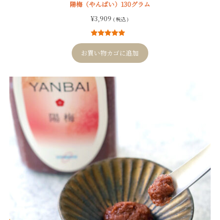
陽梅（やんばい）130グラム
¥
3,909
( 税込 )
8
件の利用者
評価に基づ
お買い物カゴに追加
く5段階評価
のうち、
5.00
点