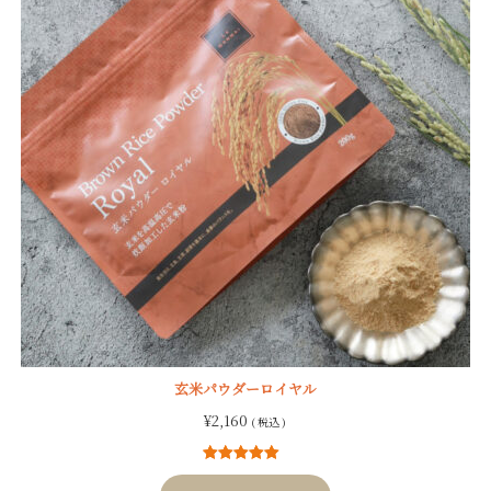
玄米パウダーロイヤル
¥
2,160
( 税込 )
4
件の利用者
評価に基づ