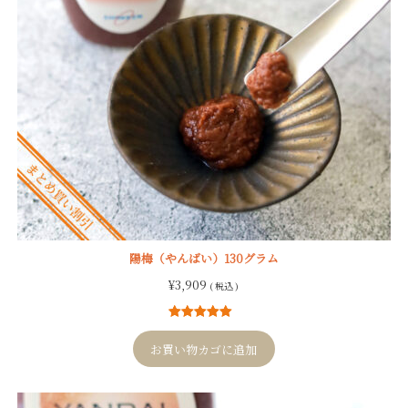
陽梅（やんばい）130グラム
¥
3,909
( 税込 )
8
件の利用者
評価に基づ
お買い物カゴに追加
く5段階評価
のうち、
5.00
点