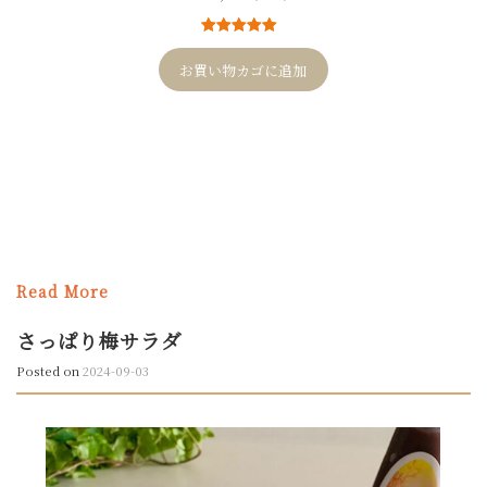
1
件の利用者
評価に基づ
お買い物カゴに追加
く5段階評価
のうち、
5.00
点
Read More
さっぱり梅サラダ
Posted on
2024-09-03