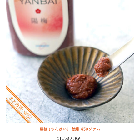
陽梅 (やんばい） 徳用 450グラム
¥
11,880
( 税込 )