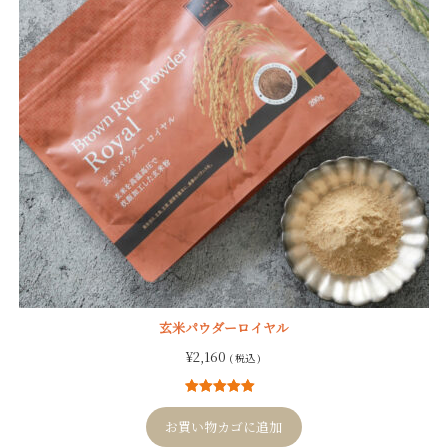
玄米パウダーロイヤル
¥
2,160
( 税込 )
4
件の利用者
評価に基づ
お買い物カゴに追加
く5段階評価