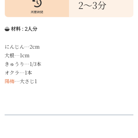
2～3分
所要時間
材料 : 2人分
にんじん…2cm
大根…1cm
きゅうり…1/3本
オクラ…1本
陽梅
…大さじ1