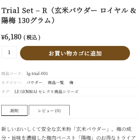
Trial Set – R（玄米パウダー ロイヤル &
陽梅 130グラム）
6,180
¥
( 税込 )
Trial
お買い物カゴに追加
Set
-
R（玄
商品コード:
lg-trial-001
米
パ
カテゴリー:
パウダー
,
商品一覧
,
梅
ウ
タグ:
LE GENMAI セレクト商品シリーズ
ダ
ー
ロ
説明
レビュー (0)
イ
ヤ
ル
新しいおいしくて安全な玄米粉「玄米パウダー」、梅の成
&
分・旨味を濃縮した梅肉ペースト「陽梅」のお得なトライア