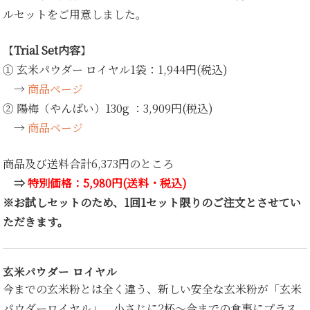
陽
ルセットをご用意しました。
梅
130
グ
【
Trial Set内容
】
ラ
① 玄米パウダー ロイヤル1袋：1,944円(税込)
ム）
→
商品ページ
個
② 陽梅（やんばい）130g ：3,909円(税込)
→
商品ページ
商品及び送料合計6,373円のところ
⇒
特別価格：5,980円(送料・税込)
※お試しセットのため、1回1セット限りのご注文とさせてい
ただきます。
玄米パウダー ロイヤル
今までの玄米粉とは全く違う、新しい安全な玄米粉が「玄米
パウダーロイヤル」。小さじに2杯～今までの食事にプラス