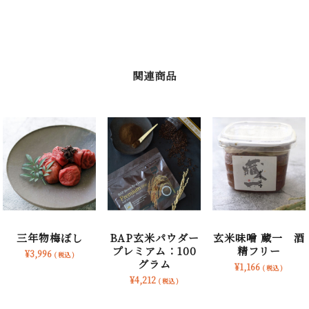
関連商品
三年物梅ぼし
BAP玄米パウダー
玄米味噌 蔵一 酒
プレミアム：100
精フリー
¥
3,996
( 税込 )
グラム
¥
1,166
( 税込 )
¥
4,212
( 税込 )