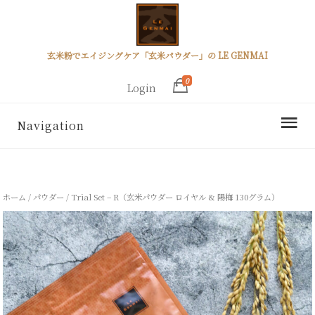
玄米粉でエイジングケア「玄米パウダー」の LE GENMAI
0
Login
Navigation
ホーム
/
パウダー
/ Trial Set – R（玄米パウダー ロイヤル & 陽梅 130グラム）