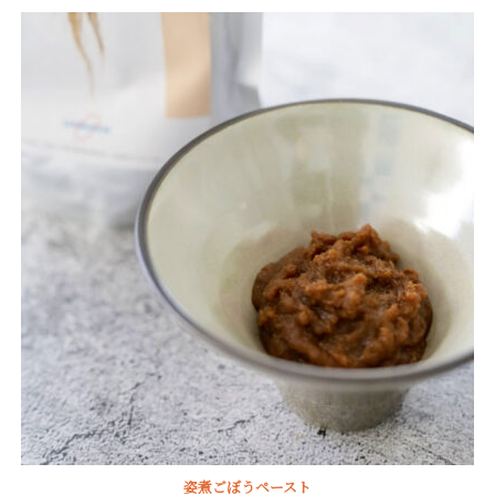
5.00
点
姿煮ごぼうペースト