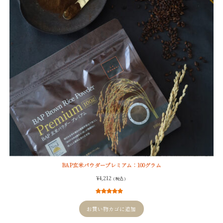
BAP玄米パウダープレミアム：100グラム
¥
4,212
( 税込 )
9
件の利用者
評価に基づ
お買い物カゴに追加
く5段階評価
のうち、
5.00