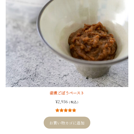
姿煮ごぼうペースト
¥
2,936
( 税込 )
12
件の利用者
評価に基づ
お買い物カゴに追加
く5段階評価
のうち、