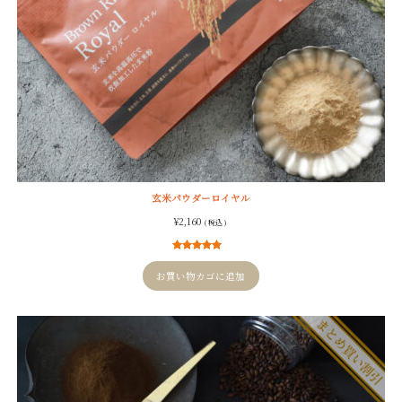
玄米パウダーロイヤル
¥
2,160
( 税込 )
4
件の利用者
評価に基づ
お買い物カゴに追加
く5段階評価
のうち、
5.00
点