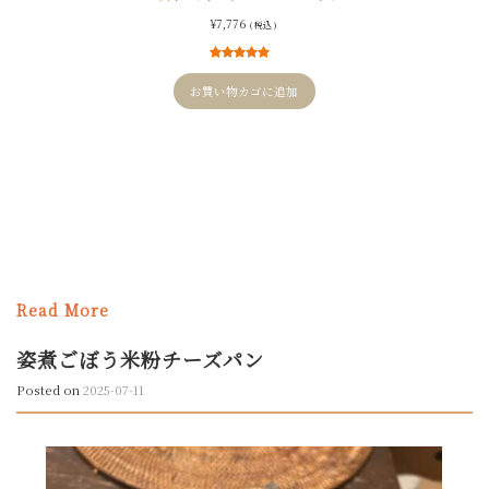
¥
7,776
( 税込 )
2
件の利用者
評価に基づ
お買い物カゴに追加
く5段階評価
のうち、
5.00
点
Read More
姿煮ごぼう米粉チーズパン
Posted on
2025-07-11