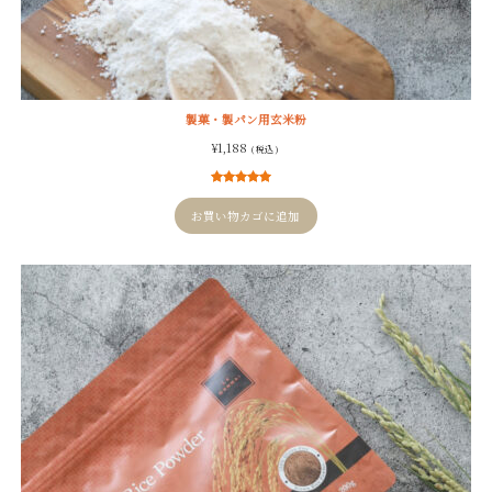
製菓・製パン用玄米粉
¥
1,188
( 税込 )
5
件の利用者
評価に基づ
お買い物カゴに追加
く5段階評
価のうち、
4.80
点