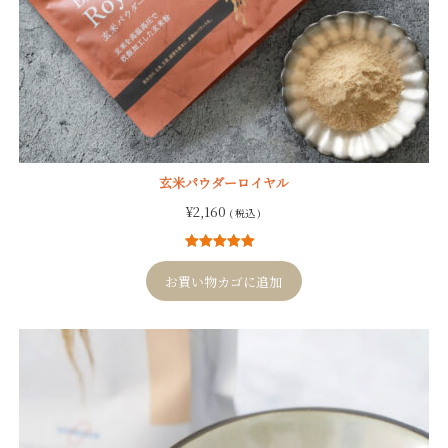
玄米パウダーロイヤル
¥
2,160
( 税込 )
4
件の利用者
評価に基づ
お買い物カゴに追加
く5段階評価
のうち、
5.00
点