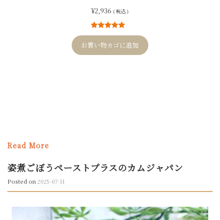
¥
2,936
( 税込 )
12
件の利用者
評価に基づ
お買い物カゴに追加
く5段階評価
のうち、
5.00
点
Read More
姿煮ごぼうペーストプラスのカムジャパン
Posted on
2025-07-11