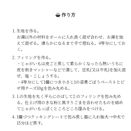
作り方
生地を作る。
お湯以外の材料をボールに入れ良く混ぜ合わせ、お湯を加
えて混ぜる。滑らかになるまで手で捏ねる。4等分にしてお
く。
フィリングを作る。
・じゃがいもは皮ごと蒸して柔らかくなったら熱いうちに
皮を剥きマッシャーなどで潰して、豆乳(又は牛乳)を加え混
ぜ、塩・こしょうする。
・4等分にして1個につき小さじ1の姿煮ごぼうペーストとピ
ザ用チーズ10gを包み丸める。
1.の生地を丸く平らにのばして2.のフィリングを包み丸め
る。仕上げ用のきな粉と黒すりごまを合わせたものを絡め
てじゃがいもっぽくところどころ窪みをつける。
1個づつクッキングシートで包み蒸し器に入れ強火→中火で
15分ほど蒸す。