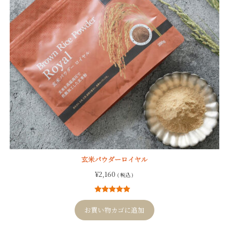
玄米パウダーロイヤル
¥
2,160
( 税込 )
4
件の利用者
評価に基づ
お買い物カゴに追加
く5段階評価
のうち、