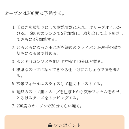
オーブンは200度に予熱する。
玉ねぎを薄切りにして耐熱容器に入れ、オリーブオイルか
ける。 600ｗのレンジで5分加熱し、取り出して上下を返し
てさらに3分加熱する。
とろとろになった玉ねぎを深めのフライパンか厚手の鍋で
飴色になるまで炒める。
水と固形コンソメを加えて中火で10分ほど煮る。
濃厚なスープになってきたら仕上げにこしょうで味を調え
る。
玄米フィセルはスライスして軽くトーストする。
耐熱のスープ皿にスープを注ぎ上から玄米フィセルをのせ、
とろけるチーズをトッピングする。
200度のオーブンで20分くらい焼く。
ワンポイント