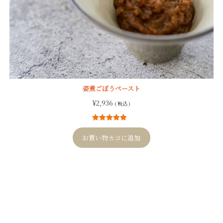
姿煮ごぼうペースト
¥
2,936
( 税込 )
12
件の利用者
評価に基づ
お買い物カゴに追加
く5段階評価
のうち、
5.00
点