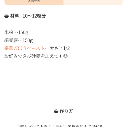
所要時間
材料 : 10～12粒分
米粉…150g
絹豆腐…150g
姿煮ごぼうペースト
…大さじ1/2
お好みできび砂糖を加えても◎
作り方
豆腐とペーストをよく混ぜ、米粉を加えて混ぜる。