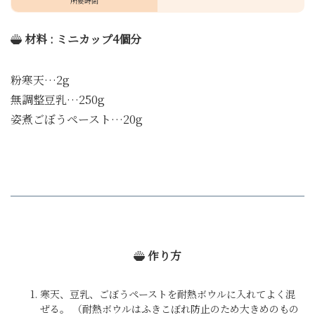
所要時間
材料 : ミニカップ4個分
粉寒天…2g
無調整豆乳…250g
姿煮ごぼうペースト…20g
作り方
寒天、豆乳、ごぼうペーストを耐熱ボウルに入れてよく混
ぜる。 （耐熱ボウルはふきこぼれ防止のため大きめのもの