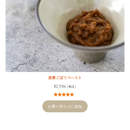
姿煮ごぼうペースト
¥
2,936
( 税込 )
12
件の利用者
評価に基づ
お買い物カゴに追加
く5段階評価
のうち、
5.00
点