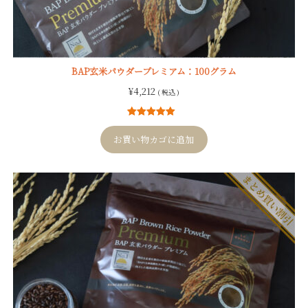
BAP玄米パウダープレミアム：100グラム
¥
4,212
( 税込 )
9
件の利用者
評価に基づ
お買い物カゴに追加
く5段階評価
のうち、
5.00
点