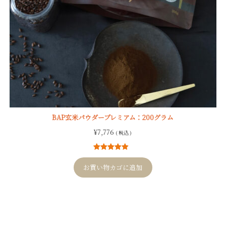
BAP玄米パウダープレミアム：200グラム
¥
7,776
( 税込 )
2
件の利用者
評価に基づ
お買い物カゴに追加
く5段階評価
のうち、
5.00
点
Post
navigation