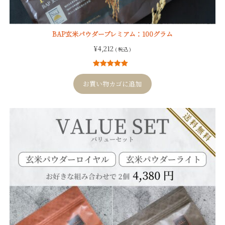
BAP玄米パウダープレミアム：100グラム
¥
4,212
( 税込 )
9
件の利用者
評価に基づ
お買い物カゴに追加
く5段階評価
のうち、
5.00
点