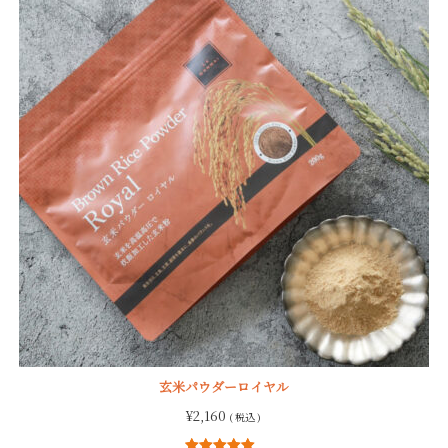
玄米パウダーロイヤル
¥
2,160
( 税込 )