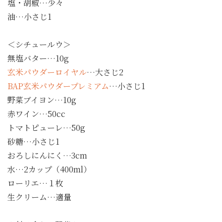
塩・胡椒…少々
油…小さじ1
＜シチュールウ＞
無塩バター…10g
玄米パウダーロイヤル
…大さじ2
BAP玄米パウダープレミアム
…小さじ1
野菜ブイヨン…10g
赤ワイン…50cc
トマトピューレ…50g
砂糖…小さじ1
おろしにんにく…3cm
水…2カップ（400ml）
ローリエ…１枚
生クリーム…適量