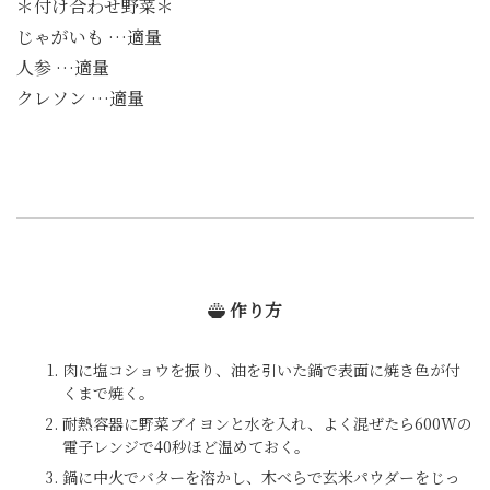
＊付け合わせ野菜＊
じゃがいも …適量
人参 …適量
クレソン …適量
作り方
肉に塩コショウを振り、油を引いた鍋で表面に焼き色が付
くまで焼く。
耐熱容器に野菜ブイヨンと水を入れ、よく混ぜたら600Wの
電子レンジで40秒ほど温めておく。
鍋に中火でバターを溶かし、木べらで玄米パウダーをじっ