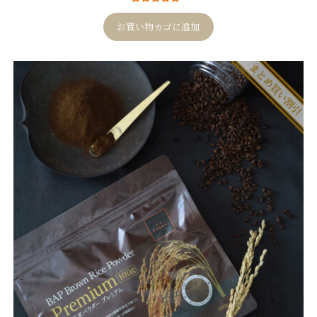
4
件の利用者
評価に基づ
お買い物カゴに追加
く5段階評価
のうち、
5.00
点