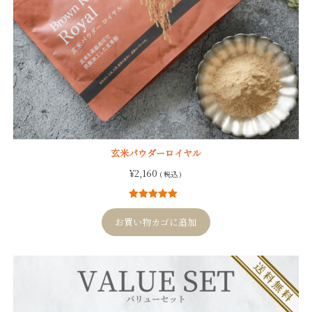
玄米パウダーロイヤル
¥
2,160
( 税込 )
4
件の利用者
評価に基づ
お買い物カゴに追加
く5段階評価
のうち、
5.00
点