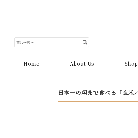
検
索
対
象:
Home
About Us
Shop
日本一の籾まで食べる「玄米パ