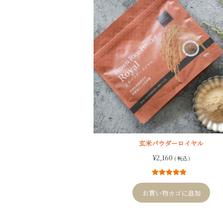
玄米パウダーロイヤル
¥
2,160
( 税込 )
4
件の利用者
評価に基づ
お買い物カゴに追加
く5段階評価
のうち、
5.00
点