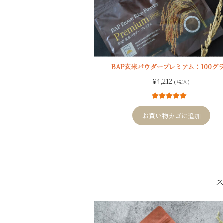
BAP玄米パウダープレミアム：100グ
¥
4,212
( 税込 )
9
件の利用者
評価に基づ
お買い物カゴに追加
く5段階評価
のうち、
5.00
点