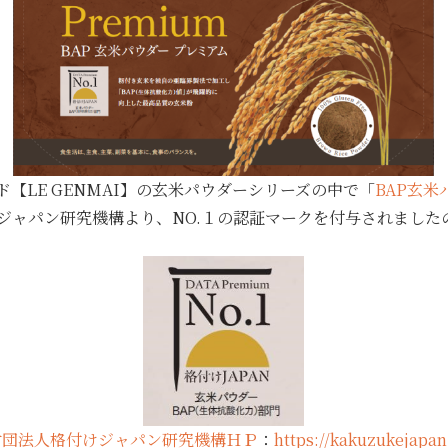
【LE GENMAI】の玄米パウダーシリーズの中で「
BAP玄
けジャパン研究機構より、NO.１の認証マークを付与されました
財団法人格付けジャパン研究機構ＨＰ
：
https://kakuzukejapan.