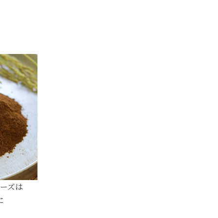
ーズは
に