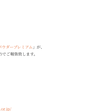
米パウダープレミアム
」が、
のでご報告致します。
or.jp/