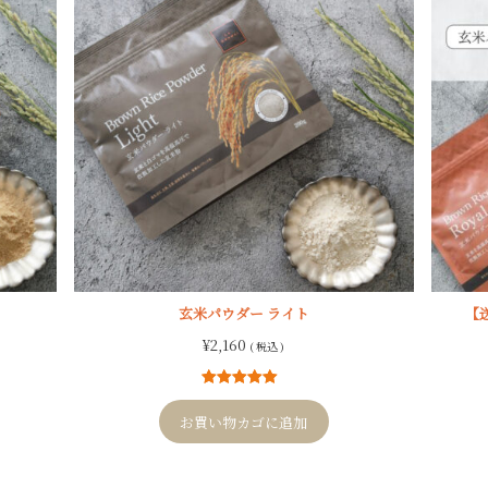
玄米パウダー ライト
【
¥
2,160
( 税込 )
1
件の利用者
評価に基づ
お買い物カゴに追加
く5段階評価
のうち、
5.00
点