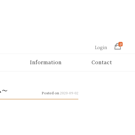
0
Login
Information
Contact
ム～
Posted on
2020-09-02