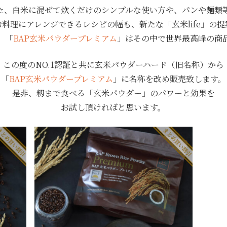
た、白米に混ぜて炊くだけのシンプルな使い方や、パンや麺類
料理にアレンジできるレシピの幅も、新たな「玄米life」の
、「
BAP玄米パウダープレミアム
」はその中で世界最高峰の商
この度のNO.1認証と共に玄米パウダーハード（旧名称）から
「
BAP玄米パウダープレミアム
」に名称を改め販売致します。
是非、籾まで食べる「玄米パウダー」のパワーと効果を
お試し頂ければと思います。