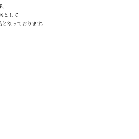
等、
提案として
品となっております。