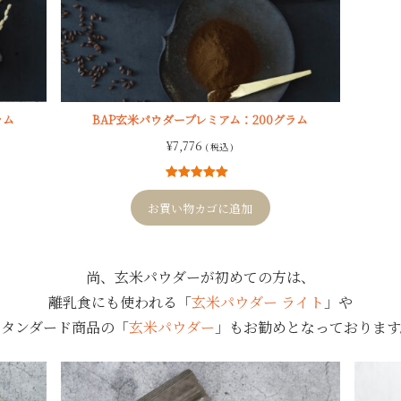
ラム
BAP玄米パウダープレミアム：200グラム
¥
7,776
( 税込 )
2
件の利用者
評価に基づ
お買い物カゴに追加
く5段階評価
のうち、
5.00
点
尚、玄米パウダーが初めての方は、
離乳食にも使われる「
玄米パウダー ライト
」や
スタンダード商品の「
玄米パウダー
」もお勧めとなっております