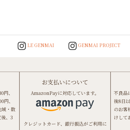
LE GENMAI
GENMAI PROJECT
お支払いについて
30円、
AmazonPayに対応しています。
不良品
00円、
後8日
地域・数
のお客
後、3
けして
クレジットカード、銀行振込がご利用に