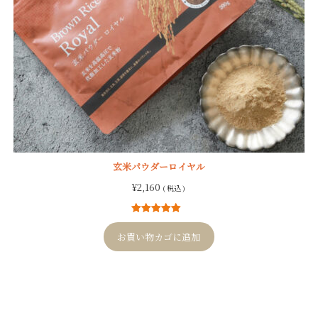
玄米パウダーロイヤル
¥
2,160
( 税込 )
4
件の利用者
評価に基づ
お買い物カゴに追加
く5段階評価
のうち、
5.00
点