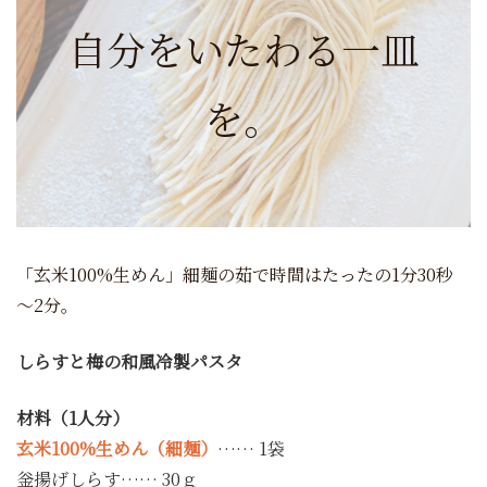
自分をいたわる一皿
を。
「玄米100%生めん」細麺の茹で時間はたったの1分30秒
～2分。
しらすと梅の和風冷製パスタ
材料（1人分）
玄米100%生めん（細麺）
…… 1袋
釡揚げしらす…… 30ｇ