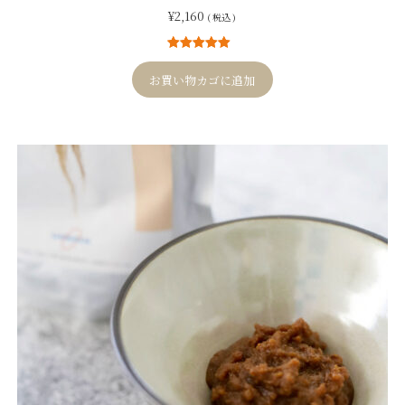
¥
2,160
( 税込 )
4
件の利用者
評価に基づ
お買い物カゴに追加
く5段階評価
のうち、
5.00
点