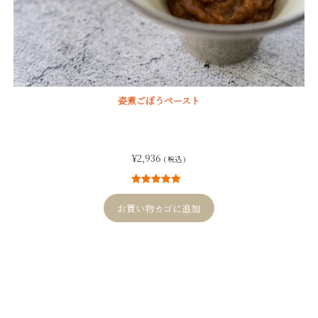
姿煮ごぼうペースト
¥
2,936
( 税込 )
12
件の利用者
評価に基づ
お買い物カゴに追加
く5段階評価
のうち、
5.00
点