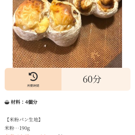
60分
所要時間
材料
：4個分
【米粉パン生地】
米粉…190g