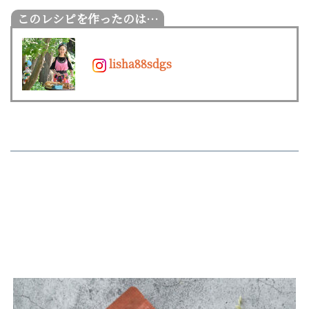
lisha88sdgs