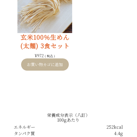
玄米100％生めん
(太麺) 3食セット
¥
972
( 税込 )
お買い物カゴに追加
栄養成分表示（八訂）
100gあたり
エネルギー
252kcal
タンパク質
4.4g