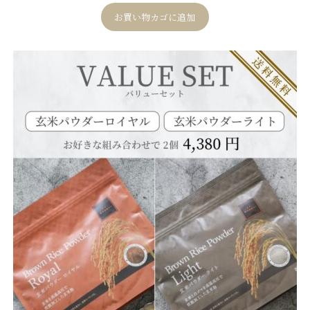
4
件の利用者
評価に基づ
お買い物カゴに追加
く5段階評価
のうち、
5.00
点