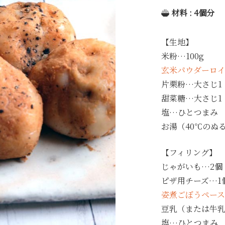
材料 : 4個分
【生地】
米粉…100g
玄米パウダーロ
片栗粉…大さじ1
甜菜糖…大さじ1
塩…ひとつまみ
お湯（40℃のぬ
【フィリング】
じゃがいも…2個（
ピザ用チーズ…1個
姿煮ごぼうペース
豆乳（または牛乳
塩…ひとつまみ