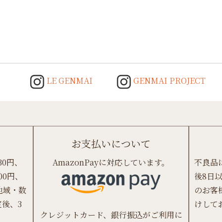
LE GENMAI
GENMAI PROJECT
お支払いについて
30円、
AmazonPayに対応しています。
不良品
00円、
後8日
地域・数
のお客
後、3
けして
クレジットカード、銀行振込がご利用に