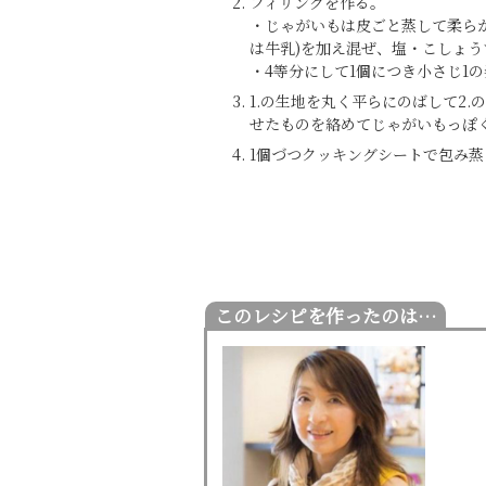
フィリングを作る。
・じゃがいもは皮ごと蒸して柔ら
は牛乳)を加え混ぜ、塩・こしょう
・4等分にして1個につき小さじ1
1.の生地を丸く平らにのばして2
せたものを絡めてじゃがいもっぽ
1個づつクッキングシートで包み蒸