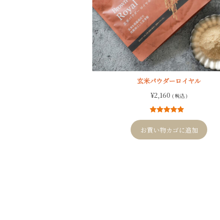
玄米パウダーロイヤル
¥
2,160
( 税込 )
4
件の利用者
評価に基づ
お買い物カゴに追加
く5段階評価
のうち、
5.00
点