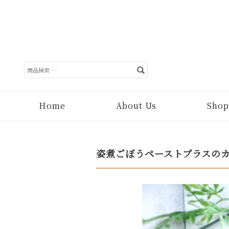
検
索
対
象:
Home
About Us
Shop
姿煮ごぼうペーストプラスの