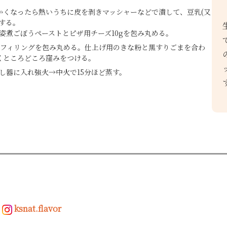
かくなったら熱いうちに皮を剥きマッシャーなどで潰して、豆乳(又
する。
の姿煮ごぼうペーストとピザ用チーズ10gを包み丸める。
.のフィリングを包み丸める。仕上げ用のきな粉と黒すりごまを合わ
くところどころ窪みをつける。
し器に入れ強火→中火で15分ほど蒸す。
ksnat.flavor