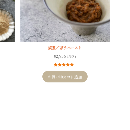
姿煮ごぼうペースト
¥
2,936
( 税込 )
12
件の利用者
評価に基づ
お買い物カゴに追加
く5段階評価
のうち、
5.00
点