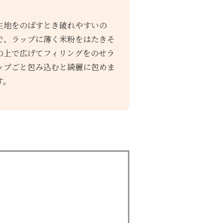
生地をのばすとき破れやすいの
で、ラップに薄く米粉をはたきそ
の上で広げてフィリングをのせラ
ップごと包み込むと綺麗に包めま
す。