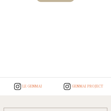
のうち、
5.00
点
Post
navigation
LE GENMAI
GENMAI PROJECT