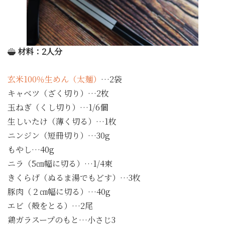
材料：2人分
玄米100％生めん（太麺）
…2袋
キャベツ（ざく切り）…2枚
玉ねぎ（くし切り）…1/6個
生しいたけ（薄く切る）…1枚
ニンジン（短冊切り）…30g
もやし…40g
ニラ（5㎝幅に切る）…1/4束
きくらげ（ぬるま湯でもどす）…3枚
豚肉（２㎝幅に切る）…40g
エビ（殻をとる）…2尾
鶏ガラスープのもと…小さじ3