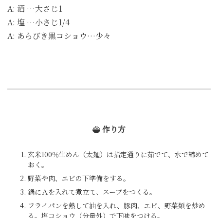
A: 酒 …大さじ1
A: 塩 …小さじ1/4
A: あらびき黒コショウ…少々
作り方
玄米100％生めん（太麺）は指定通りに茹でて、水で締めて
おく。
野菜や肉、エビの下準備をする。
鍋にＡを入れて煮立て、スープをつくる。
フライパンを熱して油を入れ、豚肉、エビ、野菜類を炒め
る。塩コショウ（分量外）で下味をつける。