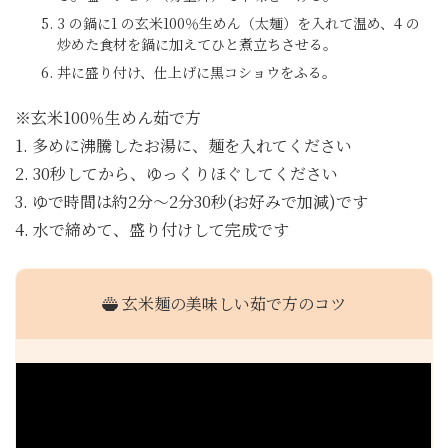
3 の鍋に1 の玄米100％生めん（太麺）を入れて温め、4 の
炒めた食材を鍋に加えてひと煮立ちさせる。
丼に盛り付け、仕上げに黒コショウをふる。
※玄米100％生めん茹で方
1. 多めに沸騰したお湯に、麺を入れてください
2. 30秒してから、ゆっくりほぐしてください
3. ゆで時間は約2分～2分30秒(お好みで加減)です
4. 水で締めて、盛り付けして完成です
玄米麺の美味しい茹で方のコツ