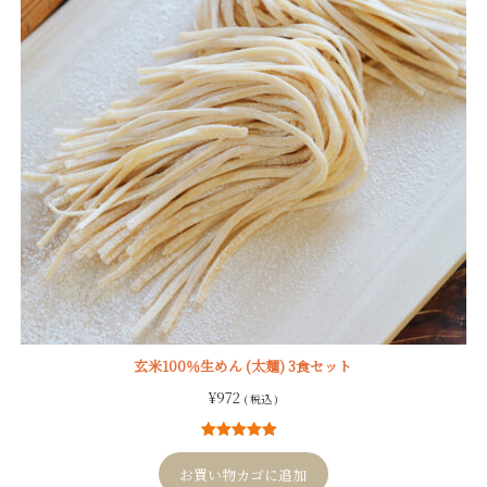
玄米100％生めん (太麺) 3食セット
¥
972
( 税込 )
1
件の利用者
評価に基づ
お買い物カゴに追加
く5段階評価