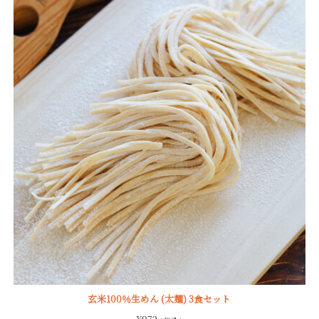
玄米100％生めん (太麺) 3食セット