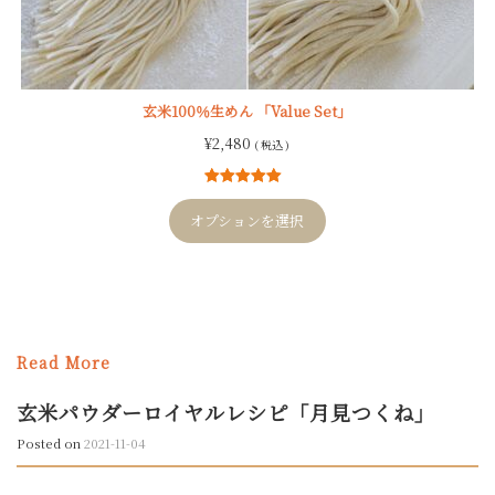
玄米100％生めん 「Value Set」
¥
2,480
( 税込 )
6
件の利用者
評価に基づ
オプションを選択
く5段階評価
のうち、
5.00
点
Read More
玄米パウダーロイヤルレシピ「月見つくね」
Posted on
2021-11-04