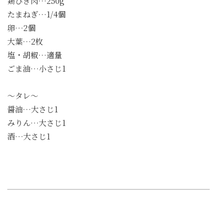
鶏ひき肉…250g
たまねぎ…1/4個
卵…2個
大葉…2枚
塩・胡椒…適量
ごま油…小さじ1
～タレ～
醤油…大さじ1
みりん…大さじ1
酒…大さじ1