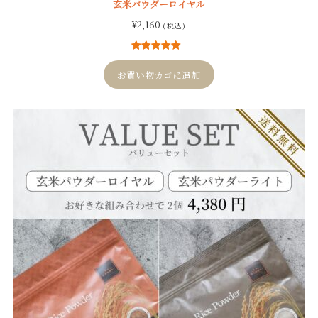
玄米パウダーロイヤル
¥
2,160
( 税込 )
4
件の利用者
評価に基づ
お買い物カゴに追加
く5段階評価
のうち、
5.00
点