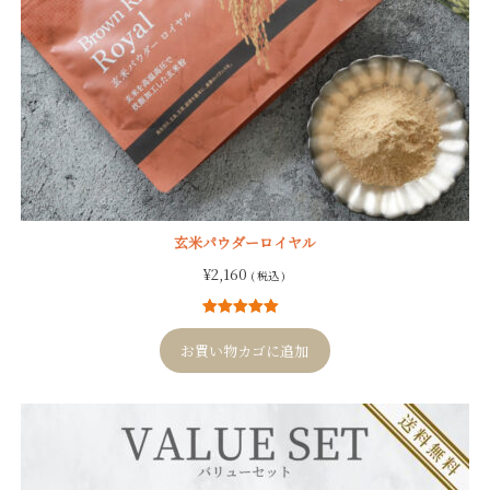
玄米パウダーロイヤル
¥
2,160
( 税込 )
4
件の利用者
評価に基づ
お買い物カゴに追加
く5段階評価
のうち、
5.00
点