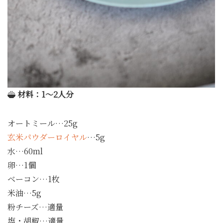
材料：1～2人分
オートミール…25g
玄米パウダーロイヤル
…5g
水…60ml
卵…1個
ベーコン…1枚
米油…5g
粉チーズ…適量
塩・胡椒…適量