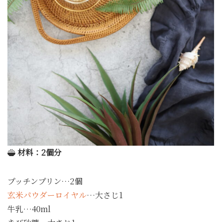
材料：2個分
プッチンプリン…2個
玄米パウダーロイヤル
…大さじ1
牛乳…40ml