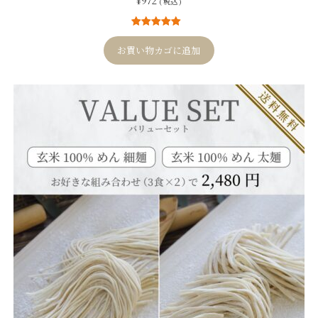
¥
972
( 税込 )
1
件の利用者
評価に基づ
お買い物カゴに追加
く5段階評価
のうち、
5.00
点