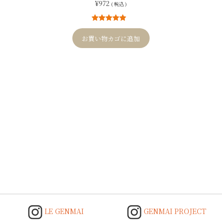
¥
972
( 税込 )
1
件の利用者
評価に基づ
お買い物カゴに追加
く5段階評価
のうち、
5.00
点
Post
navigation
LE GENMAI
GENMAI PROJECT