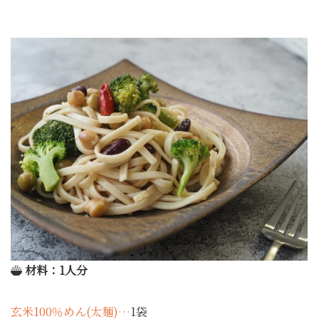
材料：1人分
玄米100％めん(太麺)…
1袋