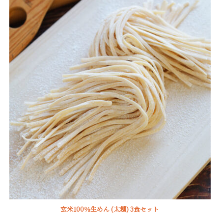
玄米100％生めん (太麺) 3食セット