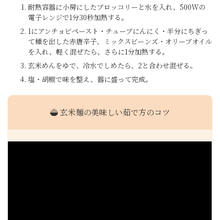
耐熱容器に小房にしたブロッコリーと水を入れ、500Wの
電子レンジで1分30秒加熱する。
1にアンチョビペースト・チューブにんにく・半分にちぎっ
て種を出した赤唐辛子、ミックスビーンズ・オリーブオイル
を入れ、軽く混ぜたら、さらに1分加熱する。
玄米めんをゆで、冷水でしめたら、2と合わせ混ぜる。
塩・胡椒で味を整え、器に盛って完成。
玄米麺の美味しい茹で方のコツ