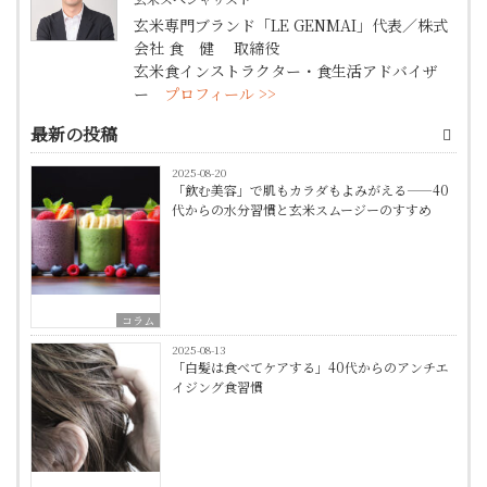
玄米専門ブランド「LE GENMAI」代表／株式
会社 食 健 取締役
玄米食インストラクター・食生活アドバイザ
ー
プロフィール >>
最新の投稿
2025-08-20
「飲む美容」で肌もカラダもよみがえる——40
代からの水分習慣と玄米スムージーのすすめ
コラム
2025-08-13
「白髪は食べてケアする」40代からのアンチエ
イジング食習慣