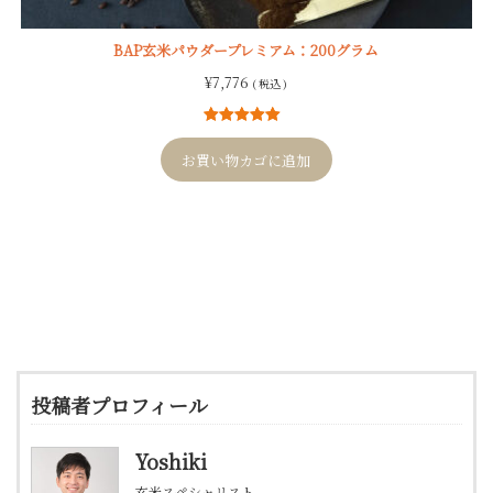
BAP玄米パウダープレミアム：200グラム
¥
7,776
( 税込 )
2
件の利用者
評価に基づ
お買い物カゴに追加
く5段階評価
のうち、
5.00
点
投稿者プロフィール
Yoshiki
玄米スペシャリスト