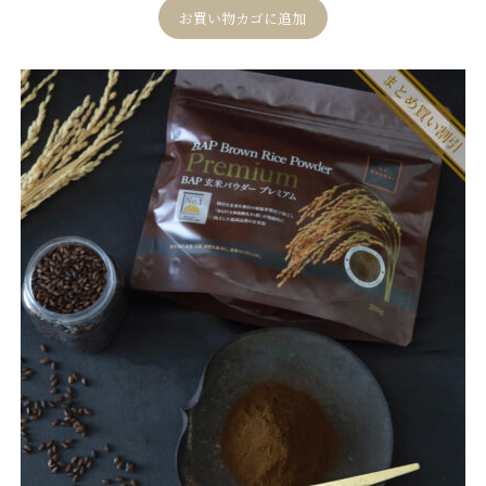
評価に基づ
お買い物カゴに追加
く5段階評価
のうち、
5.00
点