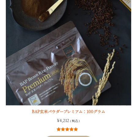
BAP玄米パウダープレミアム：100グラム
¥
4,212
( 税込 )
9
件の利用者