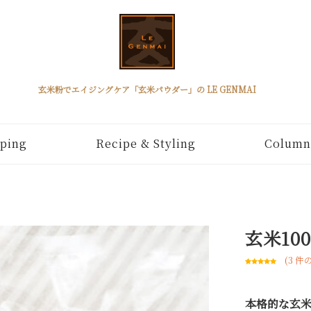
玄米粉でエイジングケア「玄米パウダー」の LE GENMAI
ping
Recipe & Styling
Column
玄米10
(
3
件の
3
件の利用者
評価に基づ
く5段階評価
のうち、
5.00
本格的な玄
点