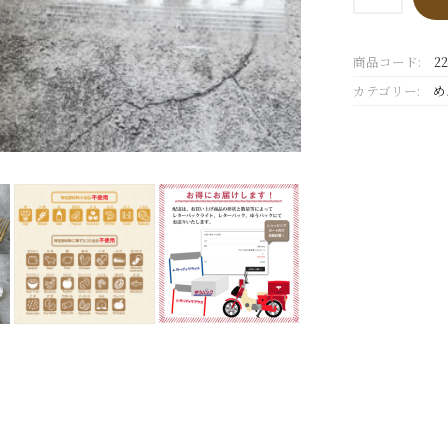
米
100％
生
商品コード:
22
め
ん
カテゴリー:
め
(細
麺)
1
食
入
り
個