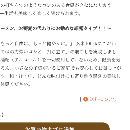
はの打ち立てのようなコシのある食感がクセになります！
リー生活も美味しく楽しく続けられます。
ラーメン、お蕎麦の代わりにお勧めな細麺タイプ！！～
もっと自由に、もっと健やかに。」 玄米100％にこだわ
らではの力強いコシと「打ち立て」の喉ごしを実現しまし
や酒精（アルコール）を一切使用していないため、健康を気
ちろん、小さなお子様がいるご家庭でも安心してお召し上が
ます。和・洋・中、どんな味付けにも寄り添う驚きの美味し
ご体感ください。
｜
送料について
｜
 )
お買い物カゴに追加