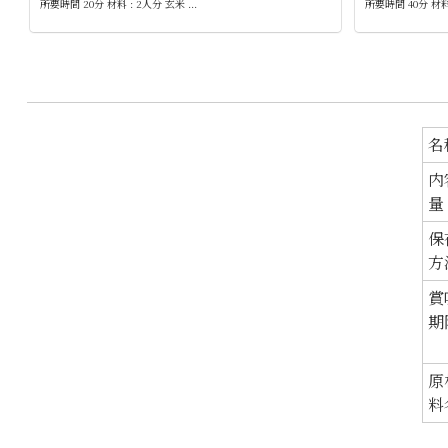
所要時間 20分 材料 : 2人分 玄米 ...
所要時間 40分 材料 
名
内
量
保
方
賞
期
原
料