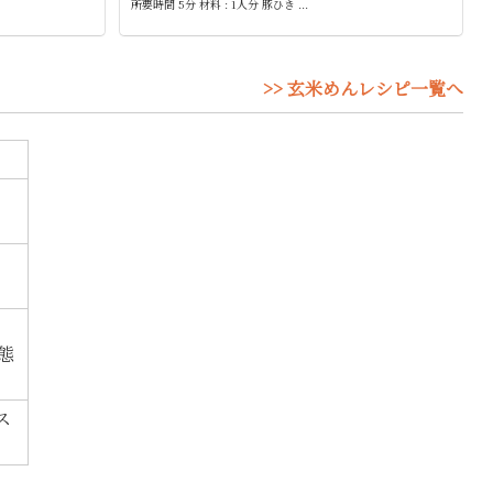
所要時間 5分 材料 : 1人分 豚ひき ...
>> 玄米めんレシピ一覧へ
態
ス