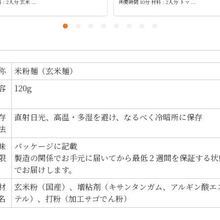
: 2人分 玄米 ...
所要時間 10分 材料 : 2人分 トマ ...
称
米粉麺（玄米麺）
容
120g
存
直射日光、高温・多湿を避け、なるべく冷暗所に保存
法
味
パッケージに記載
限
製造の関係でお手元に届いてから最低２週間を保証する状
でお届けします。
材
玄米粉（国産）、増粘剤（キサンタンガム、アルギン酸エ
名
テル）、打粉（加工サゴでん粉）