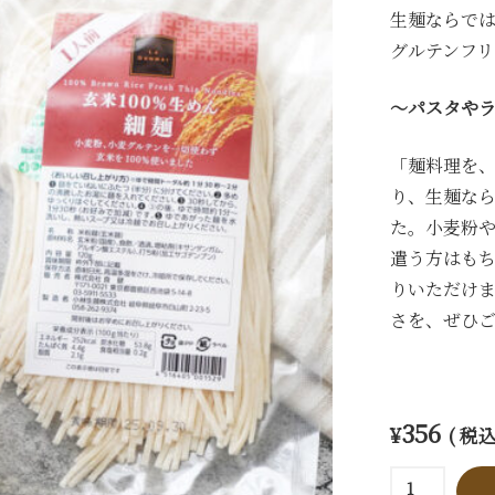
生麺ならで
グルテンフ
～パスタや
「麺料理を、
り、生麺な
た。小麦粉
遣う方はも
りいただけ
さを、ぜひ
356
¥
( 税込
玄