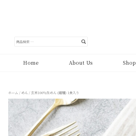
検
索
対
象:
Home
About Us
Shop
ホーム
/
めん
/ 玄米100％生めん (細麺) 1食入り