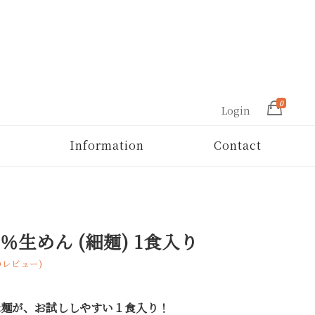
0
Login
Information
Contact
0％生めん (細麺) 1食入り
レビュー)
米麺が、お試ししやすい１食入り！